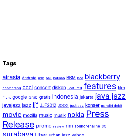
Tags
blackberry
airasia
BBM
Android
axn
bali
batman
bca
features
cccl
concert
diskon
film
boomerang
Featured
java jazz
indonesia
google
gratis
jakarta
Grab
flight
jjf
javajazz
jazz
konser
JJF2012
JOOX
justjazz
mandiri debit
Press
movie
nokia
music
mozilla
musik
Release
promo
rim
soundrenaline
review
SQ
surabaya
Uber
urban jazz
yahoo