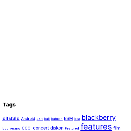
Tags
blackberry
airasia
BBM
Android
axn
bali
batman
bca
features
cccl
concert
diskon
film
boomerang
Featured