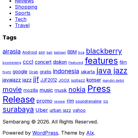
Reviews
Shopping
Sports
Tech
Travel
Tags
blackberry
airasia
BBM
Android
axn
bali
batman
bca
features
cccl
concert
diskon
film
boomerang
Featured
java jazz
indonesia
google
gratis
jakarta
Grab
flight
jjf
javajazz
jazz
konser
JJF2012
JOOX
justjazz
mandiri debit
Press
movie
nokia
music
mozilla
musik
Release
promo
rim
soundrenaline
review
SQ
surabaya
Uber
urban jazz
yahoo
Sembarang © 2026. All Rights Reserved.
Powered by
WordPress
. Theme by
Alx
.