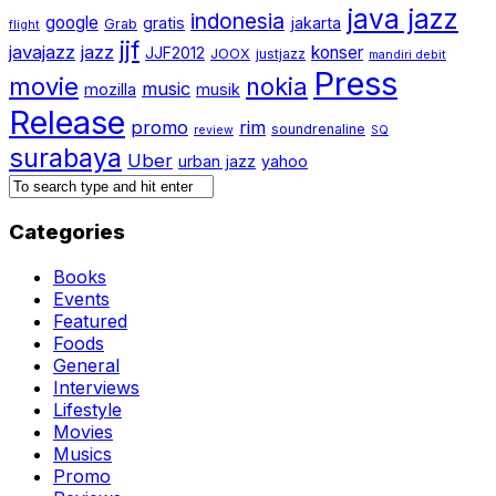
java jazz
indonesia
google
gratis
jakarta
Grab
flight
jjf
javajazz
jazz
konser
JJF2012
JOOX
justjazz
mandiri debit
Press
movie
nokia
music
mozilla
musik
Release
promo
rim
soundrenaline
review
SQ
surabaya
Uber
urban jazz
yahoo
Categories
Books
Events
Featured
Foods
General
Interviews
Lifestyle
Movies
Musics
Promo