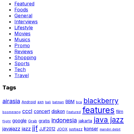
Featured
Foods
General
Interviews
Lifestyle
Movies
Musics
Promo
Reviews
Shopping
Sports
Tech
Travel
Tags
blackberry
airasia
BBM
Android
axn
bali
batman
bca
features
cccl
concert
diskon
film
boomerang
Featured
java jazz
indonesia
google
gratis
jakarta
Grab
flight
jjf
javajazz
jazz
konser
JJF2012
JOOX
justjazz
mandiri debit