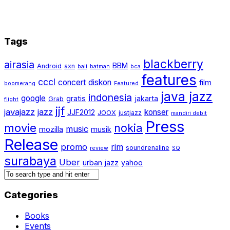
Tags
blackberry
airasia
BBM
Android
axn
bali
batman
bca
features
cccl
concert
diskon
film
boomerang
Featured
java jazz
indonesia
google
gratis
jakarta
Grab
flight
jjf
javajazz
jazz
konser
JJF2012
JOOX
justjazz
mandiri debit
Press
movie
nokia
music
mozilla
musik
Release
promo
rim
soundrenaline
review
SQ
surabaya
Uber
urban jazz
yahoo
Categories
Books
Events