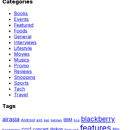
Categories
Books
Events
Featured
Foods
General
Interviews
Lifestyle
Movies
Musics
Promo
Reviews
Shopping
Sports
Tech
Travel
Tags
blackberry
airasia
BBM
Android
axn
bali
batman
bca
features
cccl
concert
diskon
film
boomerang
Featured