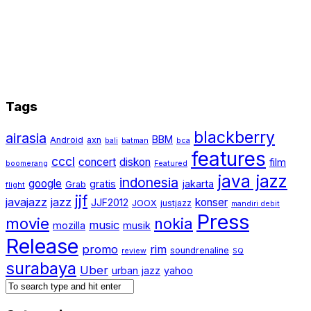
Tags
blackberry
airasia
BBM
Android
axn
bali
batman
bca
features
cccl
concert
diskon
film
boomerang
Featured
java jazz
indonesia
google
gratis
jakarta
Grab
flight
jjf
javajazz
jazz
konser
JJF2012
JOOX
justjazz
mandiri debit
Press
movie
nokia
music
mozilla
musik
Release
promo
rim
soundrenaline
review
SQ
surabaya
Uber
urban jazz
yahoo