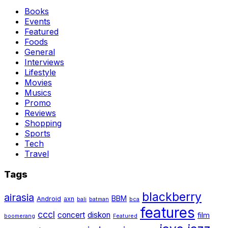
Books
Events
Featured
Foods
General
Interviews
Lifestyle
Movies
Musics
Promo
Reviews
Shopping
Sports
Tech
Travel
Tags
blackberry
airasia
BBM
Android
axn
bali
batman
bca
features
cccl
concert
diskon
film
boomerang
Featured