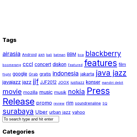
Tags
blackberry
airasia
BBM
Android
axn
bali
batman
bca
features
cccl
concert
diskon
film
boomerang
Featured
java jazz
indonesia
google
gratis
jakarta
Grab
flight
jjf
javajazz
jazz
konser
JJF2012
JOOX
justjazz
mandiri debit
Press
movie
nokia
music
mozilla
musik
Release
promo
rim
soundrenaline
review
SQ
surabaya
Uber
urban jazz
yahoo
Categories