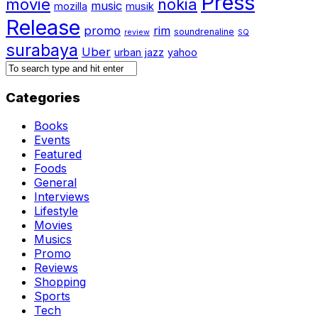
Press
movie
nokia
music
mozilla
musik
Release
promo
rim
soundrenaline
review
SQ
surabaya
Uber
urban jazz
yahoo
Categories
Books
Events
Featured
Foods
General
Interviews
Lifestyle
Movies
Musics
Promo
Reviews
Shopping
Sports
Tech