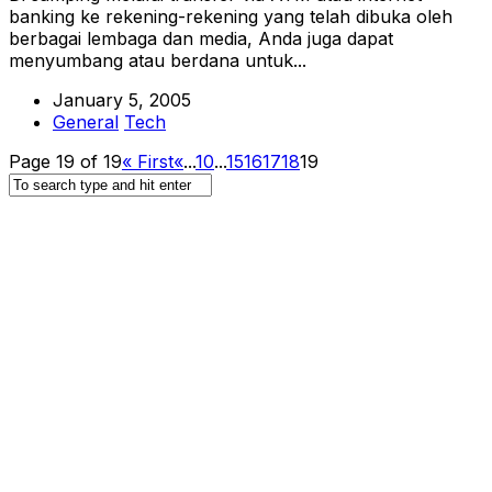
banking ke rekening-rekening yang telah dibuka oleh
berbagai lembaga dan media, Anda juga dapat
menyumbang atau berdana untuk...
January 5, 2005
General
Tech
Page 19 of 19
« First
«
...
10
...
15
16
17
18
19