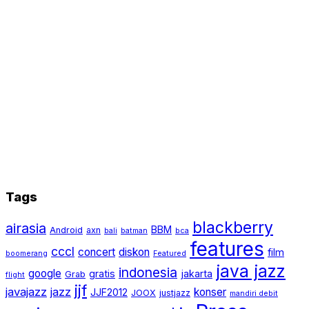
Tags
blackberry
airasia
BBM
Android
axn
bali
batman
bca
features
cccl
concert
diskon
film
boomerang
Featured
java jazz
indonesia
google
gratis
jakarta
Grab
flight
jjf
javajazz
jazz
konser
JJF2012
JOOX
justjazz
mandiri debit