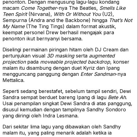
penonton. Dengan mengusung lagu-lagu kondang
macam
Come Together
-nya The Beatles,
Smells Like
Teen Spirit
(Nirvana),
With Or Without You
(U2),
Sempurna (Andra and the Backbone) hingga
That’s Not
My Name
(The Ting Tings) dalam format akustik,
keempat personel Drew berhasil mengajak para
penonton ikut bernyanyi bersama.
Diselingi permainan piringan hitam oleh DJ Cream dan
pertunjukan visual
3D masking
serta
augmented
projection
pada
moveable projected backdrop
, konser
malam itu disambung dengan duet Kyriz dan Ipang
mengguncang panggung dengan
Enter Sandman
-nya
Mettalica.
Seperti sedang berestafet, sebelum tampil sendiri, Dewi
Sandra sempat berduet bareng Ipang di lagu
Bete Ah
.
Usai penampilan singkat Dewi Sandra di atas panggung,
disusul kemudian dengan tampilnya Sandhy Sondoro
yang diiringi oleh Indra Lesmana.
Dari sekitar lima lagu yang dibawakan oleh Sandhy
malam itu, yang paling menarik adalah ketika ia