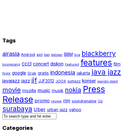
Tags
blackberry
airasia
BBM
Android
axn
bali
batman
bca
features
cccl
concert
diskon
film
boomerang
Featured
java jazz
indonesia
google
gratis
jakarta
Grab
flight
jjf
javajazz
jazz
konser
JJF2012
JOOX
justjazz
mandiri debit
Press
movie
nokia
music
mozilla
musik
Release
promo
rim
soundrenaline
review
SQ
surabaya
Uber
urban jazz
yahoo
Categories