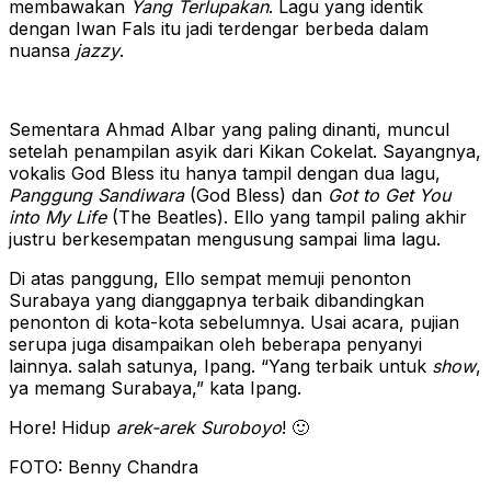
membawakan
Yang Terlupakan
. Lagu yang identik
dengan Iwan Fals itu jadi terdengar berbeda dalam
nuansa
jazzy
.
Sementara Ahmad Albar yang paling dinanti, muncul
setelah penampilan asyik dari Kikan Cokelat. Sayangnya,
vokalis God Bless itu hanya tampil dengan dua lagu,
Panggung Sandiwara
(God Bless) dan
Got to Get You
into My Life
(The Beatles). Ello yang tampil paling akhir
justru berkesempatan mengusung sampai lima lagu.
Di atas panggung, Ello sempat memuji penonton
Surabaya yang dianggapnya terbaik dibandingkan
penonton di kota-kota sebelumnya. Usai acara, pujian
serupa juga disampaikan oleh beberapa penyanyi
lainnya. salah satunya, Ipang. “Yang terbaik untuk
show
,
ya memang Surabaya,” kata Ipang.
Hore! Hidup
arek-arek Suroboyo
! 🙂
FOTO: Benny Chandra