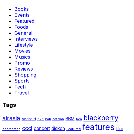
Books
Events
Featured
Foods
General
Interviews
Lifestyle
Movies
Musics
Promo
Reviews
Shopping
Sports
Tech
Travel
Tags
blackberry
airasia
BBM
Android
axn
bali
batman
bca
features
cccl
concert
diskon
film
boomerang
Featured