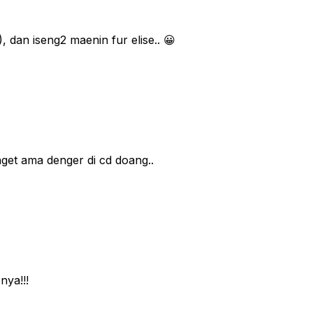
, dan iseng2 maenin fur elise.. 😀
nget ama denger di cd doang..
ya!!!