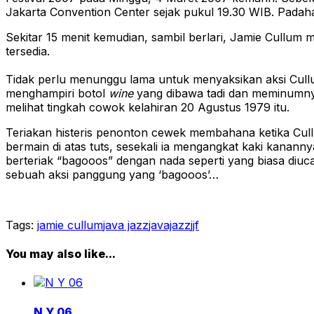
Jakarta Convention Center sejak pukul 19.30 WIB. Padaha
Sekitar 15 menit kemudian, sambil berlari, Jamie Cullu
tersedia.
Tidak perlu menunggu lama untuk menyaksikan aksi Cullum 
menghampiri botol
wine
yang dibawa tadi dan meminumny
melihat tingkah cowok kelahiran 20 Agustus 1979 itu.
Teriakan histeris penonton cewek membahana ketika Cu
bermain di atas tuts, sesekali ia mengangkat kaki kanan
berteriak “bagooos” dengan nada seperti yang biasa diuca
sebuah aksi panggung yang ‘bagooos’…
Tags:
jamie cullum
java jazz
javajazz
jjf
You may also like...
N Y 06