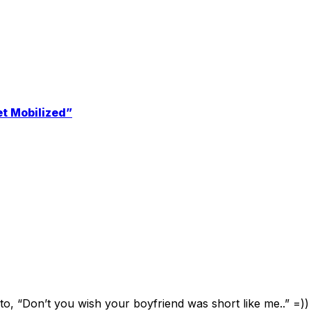
et Mobilized”
to, “Don’t you wish your boyfriend was short like me..” =))