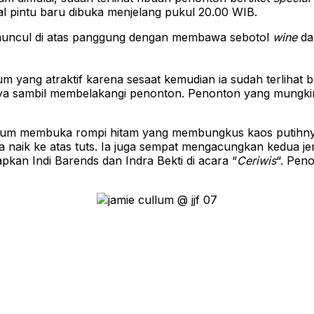
l pintu baru dibuka menjelang pukul 20.00 WIB.
m muncul di atas panggung dengan membawa sebotol
wine
da
yang atraktif karena sesaat kemudian ia sudah terlihat be
a sambil membelakangi penonton. Penonton yang mungkin
llum membuka rompi hitam yang membungkus kaos putihnya
nya naik ke atas tuts. Ia juga sempat mengacungkan kedua
pkan Indi Barends dan Indra Bekti di acara “
Ceriwis
“. Pen