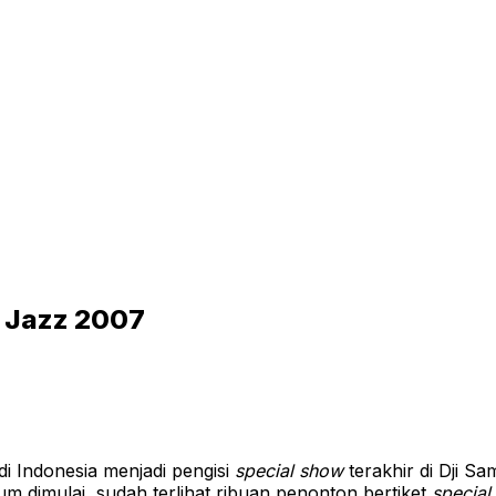
a Jazz 2007
i Indonesia menjadi pengisi
special show
terakhir di Dji S
m dimulai, sudah terlihat ribuan penonton bertiket
special