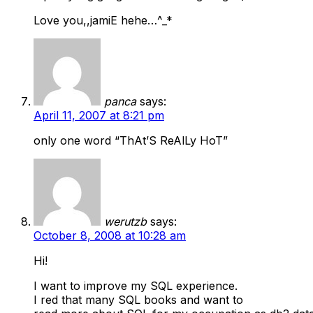
Love you,,jamiE hehe…^_*
panca
says:
April 11, 2007 at 8:21 pm
only one word “ThAt’S ReAlLy HoT”
werutzb
says:
October 8, 2008 at 10:28 am
Hi!
I want to improve my SQL experience.
I red that many SQL books and want to