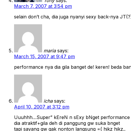
Tony
says:
March 7, 2007 at 3:54 pm
selain don’t cha, dia juga nyanyi sexy back-nya JT(?)
maria
says:
March 15, 2007 at 9:47 pm
performance nya dia gila banget de! keren! beda ba
icha
says:
April 10, 2007 at 3:12 pm
Uuuhhh…Super” kEreN n sExy bNget performance n
dia atraktif+gila deh di panggung gw suka bnget
tapi sayang gw gak nonton langsung =( hikz hikz..