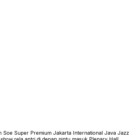
am Soe Super Premium Jakarta International Java Jazz
 show
rela antri di depan pintu masuk Plenary Hall,