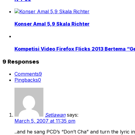
Konser Amal 5,9 Skala Richter
Kompetisi Video Firefox Flicks 2013 Bertema “G
9 Responses
Comments
9
Pingbacks
0
Setiawan
says:
March 5, 2007 at 11:35 pm
..and he sang PCD’s “Don’t Cha” and turn the lyric in