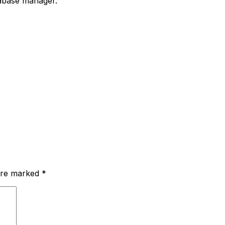
abase manager.
 are marked
*