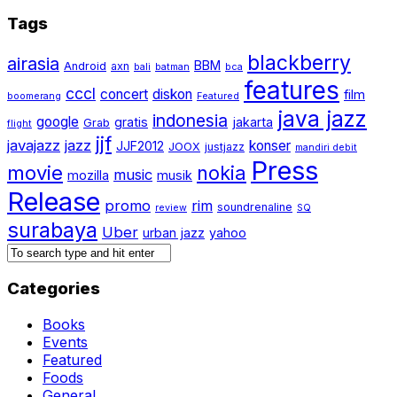
Tags
blackberry
airasia
BBM
Android
axn
bali
batman
bca
features
cccl
concert
diskon
film
boomerang
Featured
java jazz
indonesia
google
gratis
jakarta
Grab
flight
jjf
javajazz
jazz
konser
JJF2012
JOOX
justjazz
mandiri debit
Press
movie
nokia
music
mozilla
musik
Release
promo
rim
soundrenaline
review
SQ
surabaya
Uber
urban jazz
yahoo
Categories
Books
Events
Featured
Foods
General