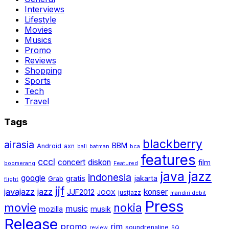
Interviews
Lifestyle
Movies
Musics
Promo
Reviews
Shopping
Sports
Tech
Travel
Tags
blackberry
airasia
BBM
Android
axn
bali
batman
bca
features
cccl
concert
diskon
film
boomerang
Featured
java jazz
indonesia
google
gratis
jakarta
Grab
flight
jjf
javajazz
jazz
konser
JJF2012
JOOX
justjazz
mandiri debit
Press
movie
nokia
music
mozilla
musik
Release
promo
rim
soundrenaline
review
SQ