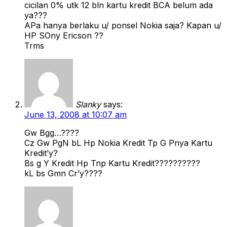
cicilan 0% utk 12 bln kartu kredit BCA belum ada
ya???
APa hanya berlaku u/ ponsel Nokia saja? Kapan u/
HP SOny Ericson ??
Trms
Slanky
says:
June 13, 2008 at 10:07 am
Gw Bgg…????
Cz Gw PgN bL Hp Nokia Kredit Tp G Pnya Kartu
Kredit’y?
Bs g Y Kredit Hp Tnp Kartu Kredit??????????
kL bs Gmn Cr’y????