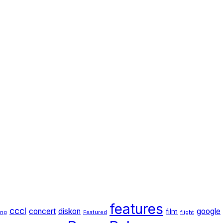
features
cccl
concert
diskon
google
film
ang
Featured
flight