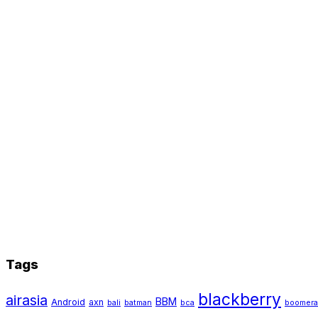
Tags
blackberry
airasia
BBM
Android
axn
bali
batman
bca
boomer