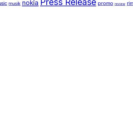
Press Release
nokia
sic
promo
ri
musik
review