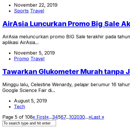
November 22, 2019
Sports
Travel
AirAsia Luncurkan Promo Big Sale A
AirAsia meluncurkan promo BIG Sale terakhir pada tahun 
aplikasi AirAsia...
November 5, 2019
Promo
Travel
Tawarkan Glukometer Murah tanpa Ja
Minggu lalu, Celestine Wenardy, pelajar berumur 16 tahu
Google Science Fair di...
August 5, 2019
Tech
Page 5 of 108
« First
«
...
3
4
5
6
7
...
10
20
30
...
»
Last »