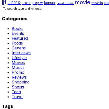
jjf
movie
mu
konser
JJF2012
mozilla
JOOX
justjazz
mandiri debit
Categories
Books
Events
Featured
Foods
General
Interviews
Lifestyle
Movies
Musics
Promo
Reviews
Shopping
Sports
Tech
Travel
Tags