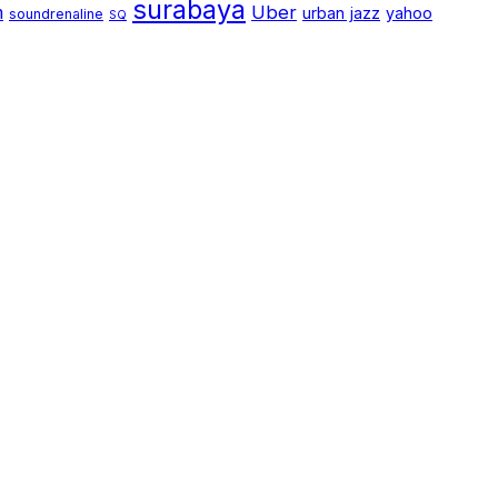
surabaya
m
Uber
urban jazz
yahoo
soundrenaline
SQ