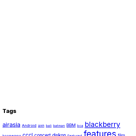
Tags
blackberry
airasia
BBM
Android
axn
bali
batman
bca
features
cccl
concert
diskon
film
boomerang
Featured