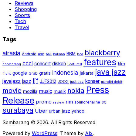
Reviews
Shopping
Sports
Tech
Travel
Tags
blackberry
airasia
BBM
Android
axn
bali
batman
bca
features
cccl
concert
diskon
film
boomerang
Featured
java jazz
indonesia
google
gratis
jakarta
Grab
flight
jjf
javajazz
jazz
konser
JJF2012
JOOX
justjazz
mandiri debit
Press
movie
nokia
music
mozilla
musik
Release
promo
rim
soundrenaline
review
SQ
surabaya
Uber
urban jazz
yahoo
Sembarang © 2026. All Rights Reserved.
Powered by
WordPress
. Theme by
Alx
.