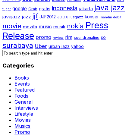
java jazz
indonesia
google
gratis
jakarta
Grab
flight
jjf
javajazz
jazz
konser
JJF2012
JOOX
justjazz
mandiri debit
Press
movie
nokia
music
mozilla
musik
Release
promo
rim
soundrenaline
review
SQ
surabaya
Uber
urban jazz
yahoo
Categories
Books
Events
Featured
Foods
General
Interviews
Lifestyle
Movies
Musics
Promo