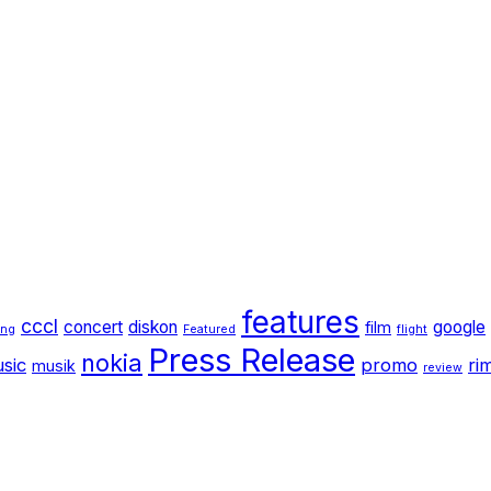
features
cccl
concert
diskon
google
film
ang
Featured
flight
Press Release
nokia
sic
promo
ri
musik
review