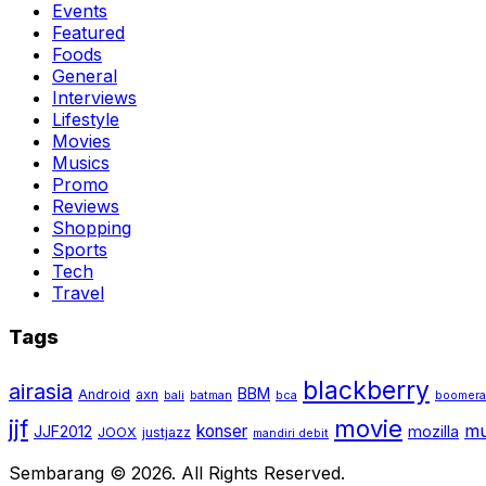
Events
Featured
Foods
General
Interviews
Lifestyle
Movies
Musics
Promo
Reviews
Shopping
Sports
Tech
Travel
Tags
blackberry
airasia
BBM
Android
axn
bali
batman
bca
boomer
jjf
movie
mu
konser
JJF2012
mozilla
JOOX
justjazz
mandiri debit
Sembarang © 2026. All Rights Reserved.