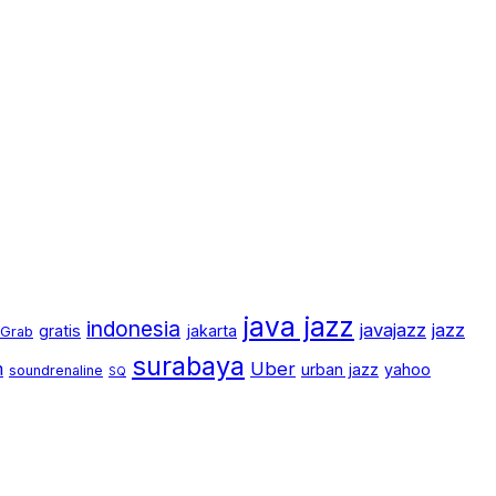
java jazz
indonesia
javajazz
jazz
gratis
jakarta
Grab
surabaya
m
Uber
urban jazz
yahoo
soundrenaline
SQ