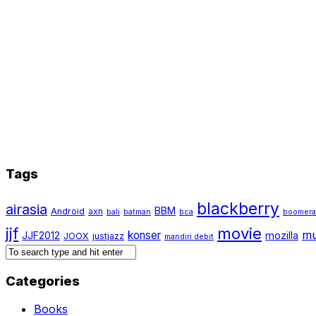
Tags
blackberry
airasia
BBM
Android
axn
bali
batman
bca
boomer
jjf
movie
mu
konser
JJF2012
mozilla
JOOX
justjazz
mandiri debit
Categories
Books