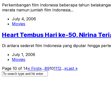
Perkembangan film Indonesia beberapa tahun belakangan i
merata namun jumlah film Indonesia...
July 4, 2006
Movies
Heart Tembus Hari ke-50, Nirina Ter
Di antara sederet film Indonesia yang diputar hingga pert
July 1, 2006
Movies
Page 10 of 14
« First
«
...
8
9
10
11
12
...
»
Last »