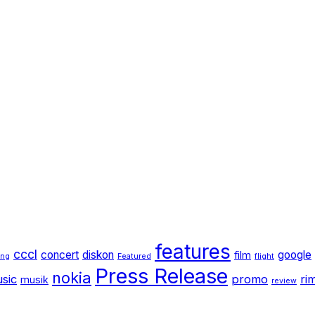
features
cccl
concert
diskon
google
film
ang
Featured
flight
Press Release
nokia
sic
promo
ri
musik
review