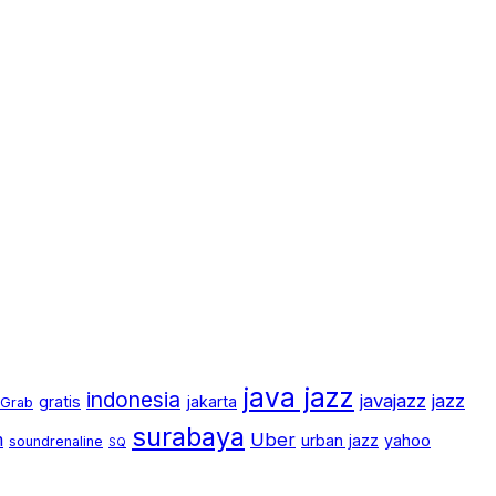
java jazz
indonesia
javajazz
jazz
gratis
jakarta
Grab
surabaya
m
Uber
urban jazz
yahoo
soundrenaline
SQ