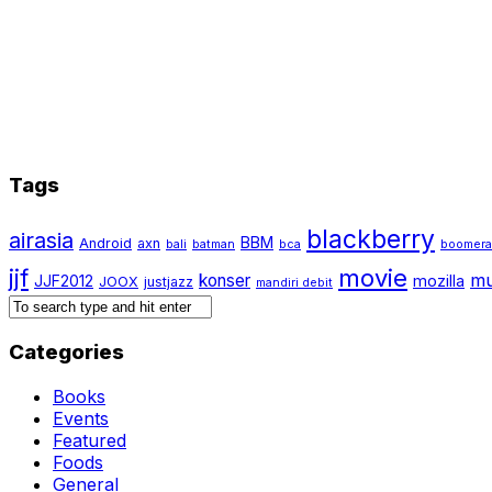
Tags
blackberry
airasia
BBM
Android
axn
bali
batman
bca
boomer
jjf
movie
mu
konser
JJF2012
mozilla
JOOX
justjazz
mandiri debit
Categories
Books
Events
Featured
Foods
General