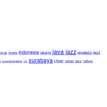
java jazz
indonesia
javajazz
jazz
gratis
jakarta
Grab
surabaya
m
Uber
urban jazz
yahoo
soundrenaline
SQ