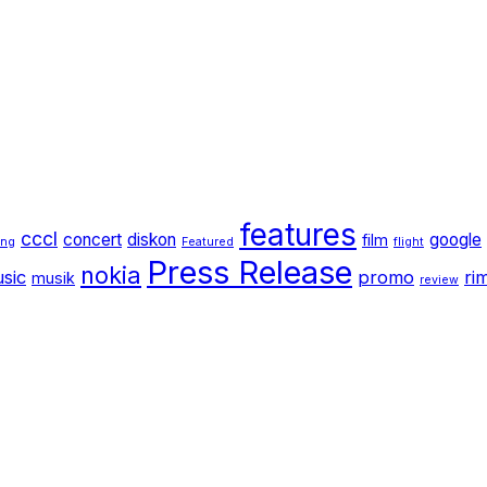
features
cccl
concert
diskon
google
film
ang
Featured
flight
Press Release
nokia
sic
promo
ri
musik
review