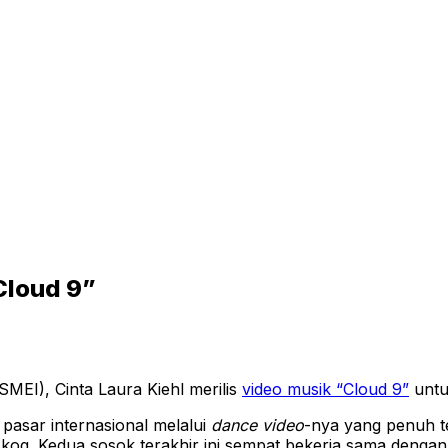
“Cloud 9”
MEI), Cinta Laura Kiehl merilis
video musik “Cloud 9”
untu
asar internasional melalui
dance video
-nya yang penuh te
skog. Kedua sosok terakhir ini sempat bekerja sama denga