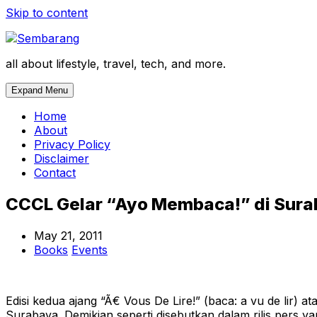
Skip to content
all about lifestyle, travel, tech, and more.
Expand Menu
Home
About
Privacy Policy
Disclaimer
Contact
CCCL Gelar “Ayo Membaca!” di Sur
May 21, 2011
Books
Events
Edisi kedua ajang “Ã€ Vous De Lire!” (baca: a vu de lir)
Surabaya. Demikian seperti disebutkan dalam rilis pers y