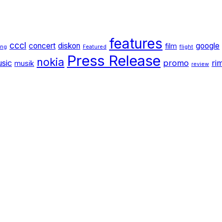
features
cccl
concert
diskon
google
film
ang
Featured
flight
Press Release
nokia
sic
promo
ri
musik
review