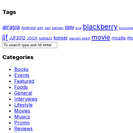
Tags
blackberry
airasia
BBM
Android
axn
bali
batman
bca
boomer
jjf
movie
mu
konser
JJF2012
mozilla
JOOX
justjazz
mandiri debit
Categories
Books
Events
Featured
Foods
General
Interviews
Lifestyle
Movies
Musics
Promo
Reviews