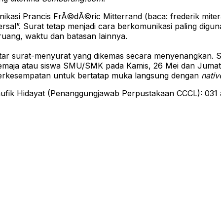
si Prancis FrÃ©dÃ©ric Mitterrand (baca: frederik miteran
rsal”. Surat tetap menjadi cara berkomunikasi paling digu
ruang, waktu dan batasan lainnya.
r surat-menyurat yang dikemas secara menyenangkan. Sel
emaja atau siswa SMU/SMK pada Kamis, 26 Mei dan Jumat,
 berkesempatan untuk bertatap muka langsung dengan
nativ
k Taufik Hidayat (Penanggungjawab Perpustakaan CCCL): 03