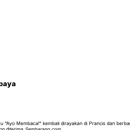
abaya
 atau “Ayo Membaca!” kembali dirayakan di Prancis dan berb
ang diterima
Sembarang.com
.