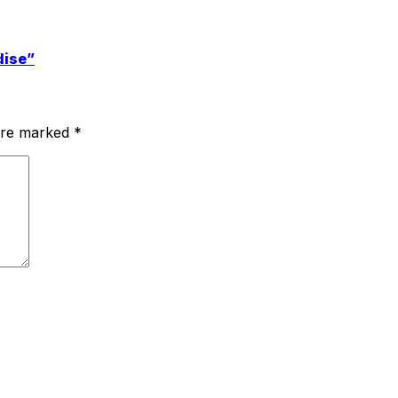
dise”
 are marked
*