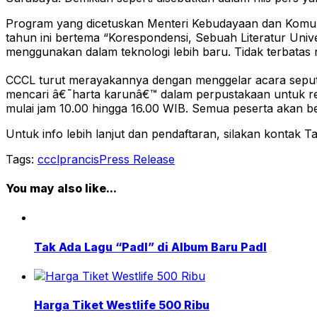
Program yang dicetuskan Menteri Kebudayaan dan Komunika
tahun ini bertema “Korespondensi, Sebuah Literatur Unive
menggunakan dalam teknologi lebih baru. Tidak terbatas 
CCCL turut merayakannya dengan menggelar acara seputa
mencari â€˜harta karunâ€™ dalam perpustakaan untuk r
mulai jam 10.00 hingga 16.00 WIB. Semua peserta akan
Untuk info lebih lanjut dan pendaftaran, silakan konta
Tags:
cccl
prancis
Press Release
You may also like...
Tak Ada Lagu “PadI” di Album Baru PadI
Harga Tiket Westlife 500 Ribu