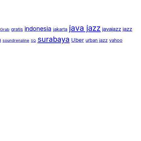
java jazz
indonesia
javajazz
jazz
gratis
jakarta
Grab
surabaya
m
Uber
urban jazz
yahoo
soundrenaline
SQ