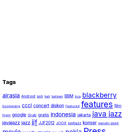
Tags
blackberry
airasia
BBM
Android
axn
bali
batman
bca
features
cccl
concert
diskon
film
boomerang
Featured
java jazz
indonesia
google
gratis
jakarta
Grab
flight
jjf
javajazz
jazz
konser
JJF2012
JOOX
justjazz
mandiri debit
Press
movie
nokia