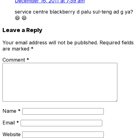
December 16, 2011 at 7:59 am
service centre blackberry d palu sul-teng ad g ya?
😆 😆
Leave a Reply
Your email address will not be published.
Required fields
are marked
*
Comment
*
Name
*
Email
*
Website