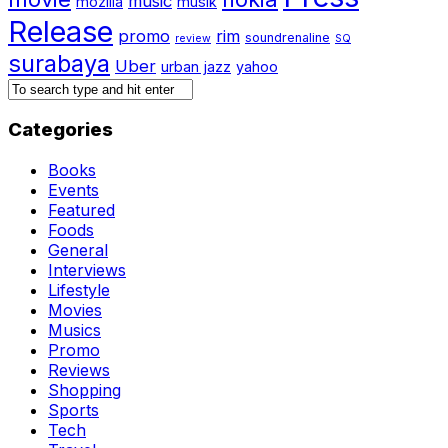
music
mozilla
musik
Release
promo
rim
soundrenaline
review
SQ
surabaya
Uber
urban jazz
yahoo
Categories
Books
Events
Featured
Foods
General
Interviews
Lifestyle
Movies
Musics
Promo
Reviews
Shopping
Sports
Tech