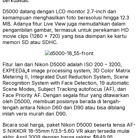
berkualitas.
D5000 datang dengan LCD monitor 2.7-inch dan
kemampuan menghasilkan foto beresolusi hingga 12.3
MB. Adanya fitur Live View juga memudahkan dalam
pengambilan gambar, termasuk untuk perekaman HD
movie clips (1280 x 720) yang bisa disimpan ke kartu
memori SD atau SDHC.
Fitur lain dari Nikon D5000 adalah ISO 200 – 3200,
EXPEEDâ„¢ image processing system, 3D Color Matrix
Metering II, Integrated Dust Reduction System, Scene
Recognition System with Face Detection, 19 automatic
Scene Modes, Subject Tracking autofocus (AF), dan
Face Priority AF. Dengan segala fitur yang ditawarkan
oleh D5000, membuat posisinya berada di tengah-
tengah antara Nikon D60 dan D90 atau bisa dibilang
inilah versi murah dari D90.
Bicara soal harga, paket Nikon D5000 beserta lensa AF-
S NIKKOR 18-55mm f/3.5-5.6G VR akan tersedia mulai
akhir April 2009 dengan harga sekitar $849.95