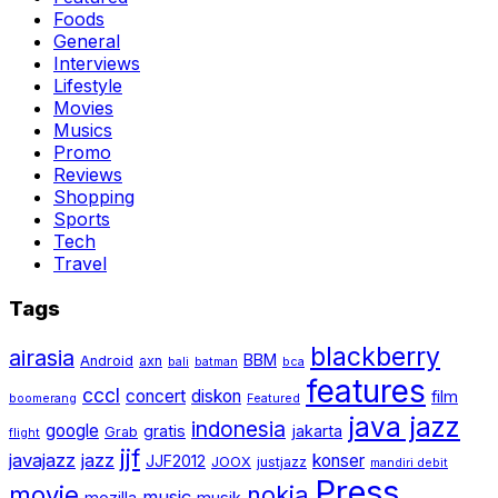
Foods
General
Interviews
Lifestyle
Movies
Musics
Promo
Reviews
Shopping
Sports
Tech
Travel
Tags
blackberry
airasia
BBM
Android
axn
bali
batman
bca
features
cccl
concert
diskon
film
boomerang
Featured
java jazz
indonesia
google
gratis
jakarta
Grab
flight
jjf
javajazz
jazz
konser
JJF2012
JOOX
justjazz
mandiri debit
Press
movie
nokia
music
mozilla
musik