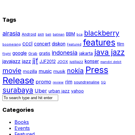
Tags
blackberry
airasia
BBM
Android
axn
bali
batman
bca
features
cccl
concert
diskon
film
boomerang
Featured
java jazz
indonesia
google
gratis
jakarta
Grab
flight
jjf
javajazz
jazz
konser
JJF2012
JOOX
justjazz
mandiri debit
Press
movie
nokia
music
mozilla
musik
Release
promo
rim
soundrenaline
review
SQ
surabaya
Uber
urban jazz
yahoo
Categories
Books
Events
Featured