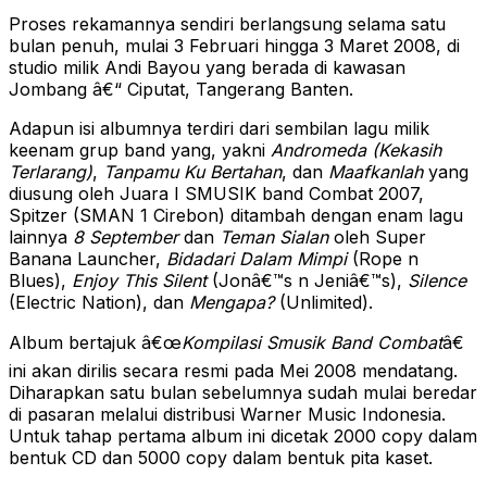
Proses rekamannya sendiri berlangsung selama satu
bulan penuh, mulai 3 Februari hingga 3 Maret 2008, di
studio milik Andi Bayou yang berada di kawasan
Jombang â€“ Ciputat, Tangerang Banten.
Adapun isi albumnya terdiri dari sembilan lagu milik
keenam grup band yang, yakni
Andromeda (Kekasih
Terlarang)
,
Tanpamu Ku Bertahan
, dan
Maafkanlah
yang
diusung oleh Juara I SMUSIK band Combat 2007,
Spitzer (SMAN 1 Cirebon) ditambah dengan enam lagu
lainnya
8 September
dan
Teman Sialan
oleh Super
Banana Launcher,
Bidadari Dalam Mimpi
(Rope n
Blues),
Enjoy This Silent
(Jonâ€™s n Jeniâ€™s),
Silence
(Electric Nation), dan
Mengapa?
(Unlimited).
Album bertajuk â€œ
Kompilasi Smusik Band Combat
â€
ini akan dirilis secara resmi pada Mei 2008 mendatang.
Diharapkan satu bulan sebelumnya sudah mulai beredar
di pasaran melalui distribusi Warner Music Indonesia.
Untuk tahap pertama album ini dicetak 2000 copy dalam
bentuk CD dan 5000 copy dalam bentuk pita kaset.