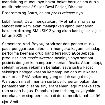
mendukung munculnya bakat-bakat baru dalam dunia
musik Indonesia.â€ ujar Dewi Fadjar, Direktur
Programming Astro, dalam
press release
-nya.
Lebih lanjut, Dewi mengatakan, “Melihat animo yang
sangat baik kami akan melanjutkan ajang pencarian
bakat ini di ajang SMUSIK 2 yang akan kami gelar lagi di
tahun 2008 ini.”
Sementara Andi Bayou, produser dan penata musik
pada penggarapan album ini mengaku kagum terhadap
performa keenam grup band tersebut. â€œSebagai
produser dan
music director
, awalnya saya sempat
pesimis dengan kemampuan keenam finalis. Akan tetapi,
setelah proses rekaman berjalan, saya justru kaget
sekaligus bangga karena kemampuan dan musikalitas
anak-anak SMA sekarang yang sudah sangat maju.
Walaupun masih mentah serta perlu perombakan dan
penambahan di sana-sini, aransemen lagu mereka rata-
rata sudah bagus. Ditambah jam terbang, saya yakin
mereka akan siap berkiprah di dunia musik tanah air,â€
ujar Andi.