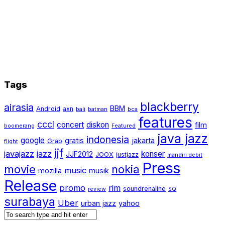
Tags
blackberry
airasia
BBM
Android
axn
bali
batman
bca
features
cccl
concert
diskon
film
boomerang
Featured
java jazz
indonesia
google
gratis
jakarta
Grab
flight
jjf
javajazz
jazz
konser
JJF2012
JOOX
justjazz
mandiri debit
Press
movie
nokia
music
mozilla
musik
Release
promo
rim
soundrenaline
review
SQ
surabaya
Uber
urban jazz
yahoo