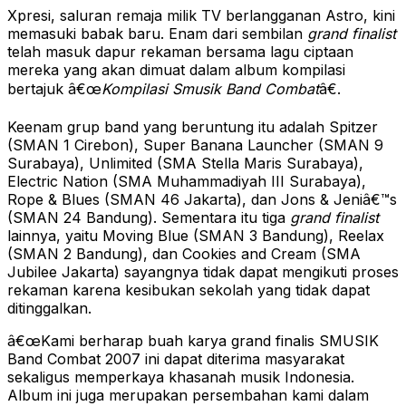
Xpresi, saluran remaja milik TV berlangganan Astro, kini
memasuki babak baru. Enam dari sembilan
grand finalist
telah masuk dapur rekaman bersama lagu ciptaan
mereka yang akan dimuat dalam album kompilasi
bertajuk â€œ
Kompilasi Smusik Band Combat
â€.
Keenam grup band yang beruntung itu adalah Spitzer
(SMAN 1 Cirebon), Super Banana Launcher (SMAN 9
Surabaya), Unlimited (SMA Stella Maris Surabaya),
Electric Nation (SMA Muhammadiyah III Surabaya),
Rope & Blues (SMAN 46 Jakarta), dan Jons & Jeniâ€™s
(SMAN 24 Bandung). Sementara itu tiga
grand finalist
lainnya, yaitu Moving Blue (SMAN 3 Bandung), Reelax
(SMAN 2 Bandung), dan Cookies and Cream (SMA
Jubilee Jakarta) sayangnya tidak dapat mengikuti proses
rekaman karena kesibukan sekolah yang tidak dapat
ditinggalkan.
â€œKami berharap buah karya grand finalis SMUSIK
Band Combat 2007 ini dapat diterima masyarakat
sekaligus memperkaya khasanah musik Indonesia.
Album ini juga merupakan persembahan kami dalam