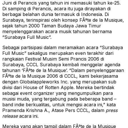
Juni di Perancis yang tahun ini memasuki tahun ke-25.
Di samping di Perancis, acara itu juga dirayakan di
berbagai belahan dunia termasuk di Indonesia. Di
Surabaya, terinspirasi oleh konsep FÃªte de la Musique,
sejak tahun 2000 Taman Budaya Jawa Timur
menyelenggarakan acara musik tahunan bernama
“Surabaya Full Music”.
Sebagai partisipasi dalam meramaikan acara “Surabaya
Full Music” sekaligus merupakan even terakhir dari
rangkaian Festival Musim Semi Prancis 2006 di
Surabaya, CCCL Surabaya kembali menggelar agenda
tahunan ‘FÃªte de la Musique’. “Dalam penyelenggaraan
FÃªte de la Musique 2006 di CCCL, kami bekerjasama
dengan Globalappleworks Inc. yang merupakan sub
divisi dari House of Rotten Apple. Mereka bertindak
sebagai event organizer yang mengumpulkan para
musisi muda, yang tergabung pada beberapa band –
band indie berkualitas, untuk mengisi acara ini,” kata
Pramenda Krishna A., Atase Pers CCCL, dalam
press
release
acara ini.
Mereka yang akan tampil dalam FÃªte de la Musique