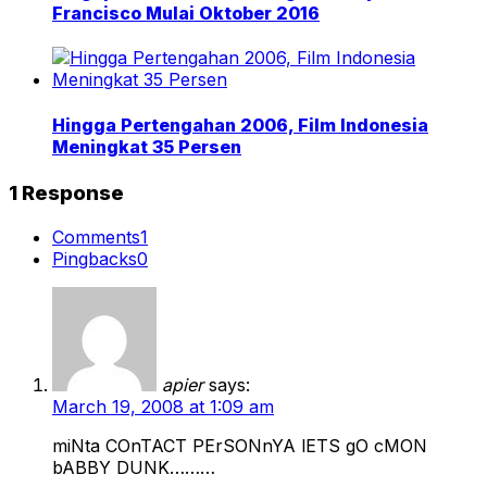
Francisco Mulai Oktober 2016
Hingga Pertengahan 2006, Film Indonesia
Meningkat 35 Persen
1 Response
Comments
1
Pingbacks
0
apier
says:
March 19, 2008 at 1:09 am
miNta COnTACT PErSONnYA lETS gO cMON
bABBY DUNK………