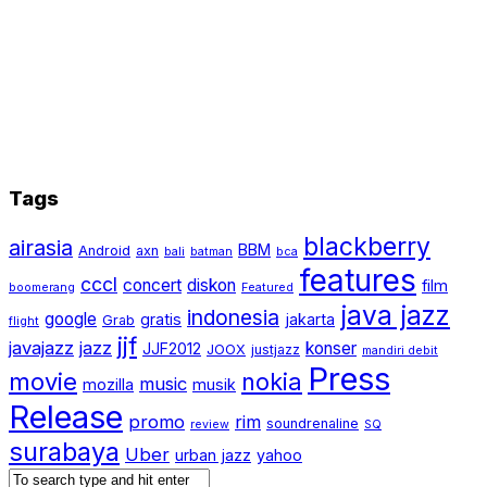
Tags
blackberry
airasia
BBM
Android
axn
bali
batman
bca
features
cccl
concert
diskon
film
boomerang
Featured
java jazz
indonesia
google
gratis
jakarta
Grab
flight
jjf
javajazz
jazz
konser
JJF2012
JOOX
justjazz
mandiri debit
Press
movie
nokia
music
mozilla
musik
Release
promo
rim
soundrenaline
review
SQ
surabaya
Uber
urban jazz
yahoo