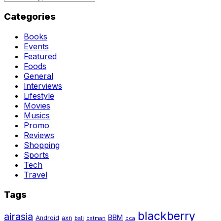
Categories
Books
Events
Featured
Foods
General
Interviews
Lifestyle
Movies
Musics
Promo
Reviews
Shopping
Sports
Tech
Travel
Tags
blackberry
airasia
BBM
Android
axn
bali
batman
bca