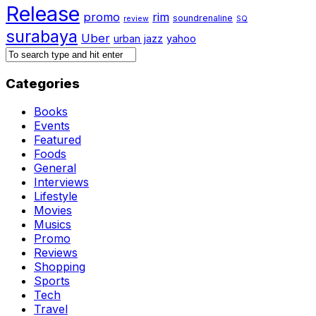
Release
promo
rim
soundrenaline
review
SQ
surabaya
Uber
urban jazz
yahoo
Categories
Books
Events
Featured
Foods
General
Interviews
Lifestyle
Movies
Musics
Promo
Reviews
Shopping
Sports
Tech
Travel