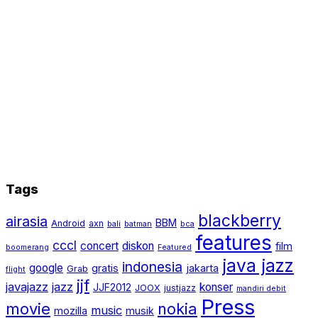
Tags
blackberry
airasia
BBM
Android
axn
bali
batman
bca
features
cccl
concert
diskon
film
boomerang
Featured
java jazz
indonesia
google
gratis
jakarta
Grab
flight
jjf
javajazz
jazz
konser
JJF2012
JOOX
justjazz
mandiri debit
Press
movie
nokia
music
mozilla
musik