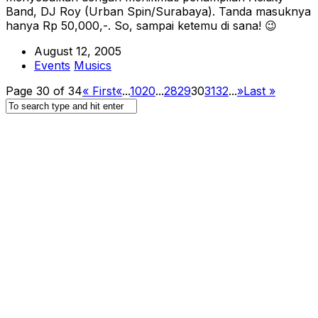
Band, DJ Roy (Urban Spin/Surabaya). Tanda masuknya
hanya Rp 50,000,-. So, sampai ketemu di sana! 😉
August 12, 2005
Events
Musics
Page 30 of 34
« First
«
...
10
20
...
28
29
30
31
32
...
»
Last »