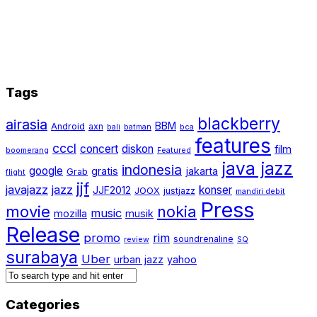
Tags
blackberry
airasia
BBM
Android
axn
bali
batman
bca
features
cccl
concert
diskon
film
boomerang
Featured
java jazz
indonesia
google
gratis
jakarta
Grab
flight
jjf
javajazz
jazz
konser
JJF2012
JOOX
justjazz
mandiri debit
Press
movie
nokia
music
mozilla
musik
Release
promo
rim
soundrenaline
review
SQ
surabaya
Uber
urban jazz
yahoo
Categories