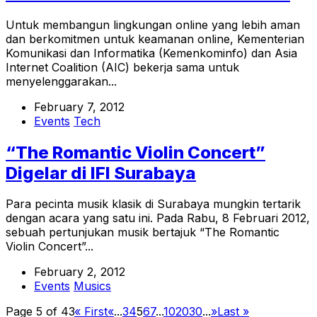
Untuk membangun lingkungan online yang lebih aman
dan berkomitmen untuk keamanan online, Kementerian
Komunikasi dan Informatika (Kemenkominfo) dan Asia
Internet Coalition (AIC) bekerja sama untuk
menyelenggarakan...
February 7, 2012
Events
Tech
“The Romantic Violin Concert”
Digelar di IFI Surabaya
Para pecinta musik klasik di Surabaya mungkin tertarik
dengan acara yang satu ini. Pada Rabu, 8 Februari 2012,
sebuah pertunjukan musik bertajuk “The Romantic
Violin Concert”...
February 2, 2012
Events
Musics
Page 5 of 43
« First
«
...
3
4
5
6
7
...
10
20
30
...
»
Last »