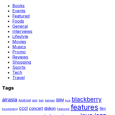
Books
Events
Featured
Foods
General
Interviews
Lifestyle
Movies
Musics
Promo
Reviews
Shopping
Sports
Tech
Travel
Tags
blackberry
airasia
BBM
Android
axn
bali
batman
bca
features
cccl
concert
diskon
film
boomerang
Featured