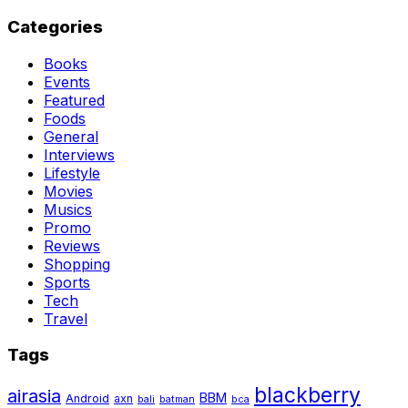
Categories
Books
Events
Featured
Foods
General
Interviews
Lifestyle
Movies
Musics
Promo
Reviews
Shopping
Sports
Tech
Travel
Tags
blackberry
airasia
BBM
Android
axn
bali
batman
bca