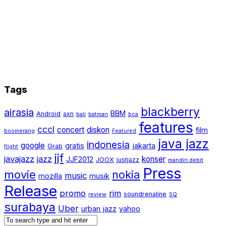
Tags
blackberry
airasia
BBM
Android
axn
bali
batman
bca
features
cccl
concert
diskon
film
boomerang
Featured
java jazz
indonesia
google
gratis
jakarta
Grab
flight
jjf
javajazz
jazz
konser
JJF2012
JOOX
justjazz
mandiri debit
Press
movie
nokia
music
mozilla
musik
Release
promo
rim
soundrenaline
review
SQ
surabaya
Uber
urban jazz
yahoo