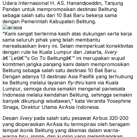
Udara Internasional H. AS. Hanandjoeddin, Tanjung
Pandan untuk mempromosikan destinasi Belitung
sebagai salah satu dari 10 Bali Baru bekerja sama
dengan Pemerintah Kabupaten Belitung.
“Kami sangat berterima kasih atas dukungan serta kerja
sama seluruh pihak yang telah membantu
merealisasikan livery ini. Selain memperkuat konektivitas
dengan rute ke Kuala Lumpur dan Jakarta,
livery
â€˜Letâ€™s Go To Belitungâ€™ ini merupakan wujud
komitmen jangka panjang kami dalam mempromosikan
Belitung sebagai salah satu destinasi 10 Bali Baru.
Dengan adanya 13 destinasi Asia Pasifik yang terhubung
ke Belitung melalui layanan
fly-thru
kami via Kuala
Lumpur, semoga dunia semakin mengenal pariwisata
Indonesia melalui keindahan Belitung, sehingga semakin
banyak dikunjungi wisatawan,” kata Veranita Yosephine
Sinaga, Direktur Utama AirAsia Indonesia.
Desain
livery
pada salah satu pesawat Airbus 320-200
yang dioperasikan AirAsia itu terinspirasi oleh beragam
tempat ikonik Belitung yang dikemas dalam warna-
warna biru, jingga, dan kuning yang melambangkan