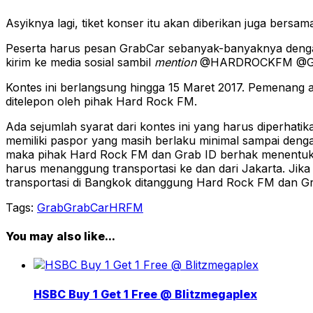
Asyiknya lagi, tiket konser itu akan diberikan juga bersa
Peserta harus pesan GrabCar sebanyak-banyaknya de
kirim ke media sosial sambil
mention
@HARDROCKFM @GR
Kontes ini berlangsung hingga 15 Maret 2017. Pemenang a
ditelepon oleh pihak Hard Rock FM.
Ada sejumlah syarat dari kontes ini yang harus diperhat
memiliki paspor yang masih berlaku minimal sampai deng
maka pihak Hard Rock FM dan Grab ID berhak menentuka
harus menanggung transportasi ke dan dari Jakarta. Jika
transportasi di Bangkok ditanggung Hard Rock FM dan Gr
Tags:
Grab
GrabCar
HRFM
You may also like...
HSBC Buy 1 Get 1 Free @ Blitzmegaplex