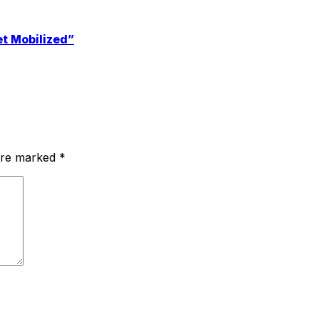
et Mobilized”
 are marked
*