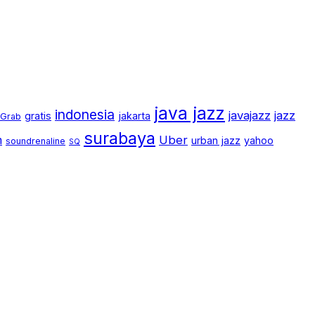
java jazz
indonesia
javajazz
jazz
gratis
jakarta
Grab
surabaya
m
Uber
urban jazz
yahoo
soundrenaline
SQ