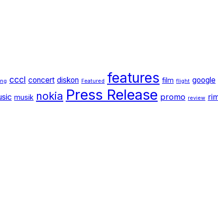
features
cccl
concert
diskon
google
film
ang
Featured
flight
Press Release
nokia
sic
promo
ri
musik
review