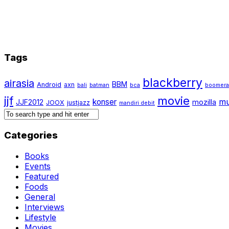
Tags
blackberry
airasia
BBM
Android
axn
bali
batman
bca
boomer
jjf
movie
mu
konser
JJF2012
mozilla
JOOX
justjazz
mandiri debit
Categories
Books
Events
Featured
Foods
General
Interviews
Lifestyle
Movies