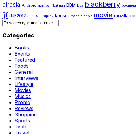
blackberry
airasia
BBM
Android
axn
bali
batman
bca
boomer
jjf
movie
mu
konser
JJF2012
mozilla
JOOX
justjazz
mandiri debit
Categories
Books
Events
Featured
Foods
General
Interviews
Lifestyle
Movies
Musics
Promo
Reviews
Shopping
Sports
Tech
Travel