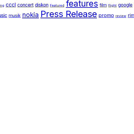
features
cccl
concert
diskon
google
film
ang
Featured
flight
Press Release
nokia
sic
promo
ri
musik
review