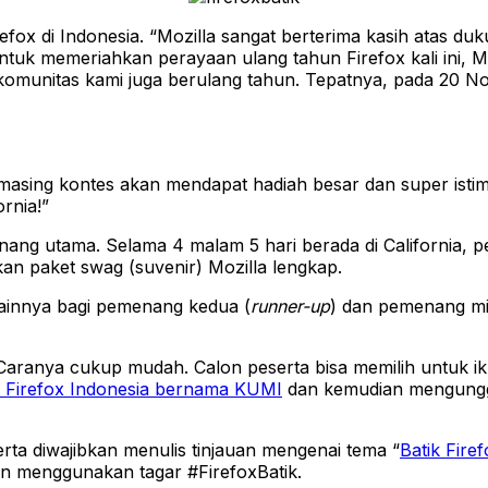
ox di Indonesia. “Mozilla sangat berterima kasih atas duk
ntuk memeriahkan perayaan ulang tahun Firefox kali ini, M
 komunitas kami juga berulang tahun. Tepatnya, pada 20 No
masing kontes akan mendapat hadiah besar dan super ist
rnia!”
nang utama. Selama 4 malam 5 hari berada di California, p
kan paket swag (suvenir) Mozilla lengkap.
 lainnya bagi pemenang kedua (
runner-up
) dan pemenang mi
ranya cukup mudah. Calon peserta bisa memilih untuk iku
 Firefox Indonesia bernama KUMI
dan kemudian mengungga
serta diwajibkan menulis tinjauan mengenai tema “
Batik Fire
n menggunakan tagar #FirefoxBatik.