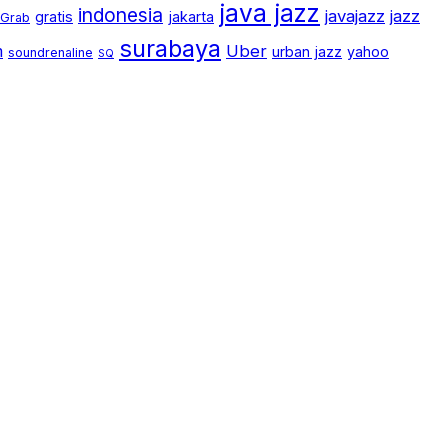
java jazz
indonesia
javajazz
jazz
gratis
jakarta
Grab
surabaya
m
Uber
urban jazz
yahoo
soundrenaline
SQ