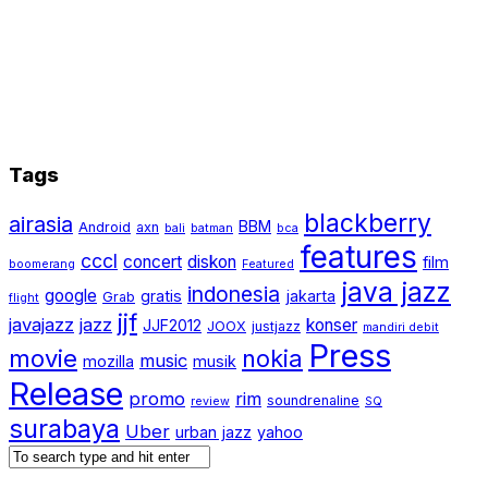
Tags
blackberry
airasia
BBM
Android
axn
bali
batman
bca
features
cccl
concert
diskon
film
boomerang
Featured
java jazz
indonesia
google
gratis
jakarta
Grab
flight
jjf
javajazz
jazz
konser
JJF2012
JOOX
justjazz
mandiri debit
Press
movie
nokia
music
mozilla
musik
Release
promo
rim
soundrenaline
review
SQ
surabaya
Uber
urban jazz
yahoo