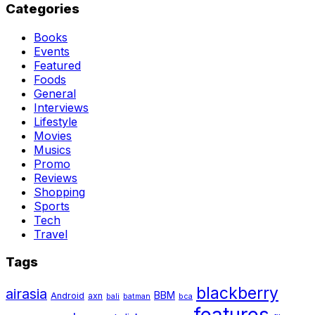
Categories
Books
Events
Featured
Foods
General
Interviews
Lifestyle
Movies
Musics
Promo
Reviews
Shopping
Sports
Tech
Travel
Tags
blackberry
airasia
BBM
Android
axn
bali
batman
bca
features