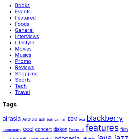
Books
Events
Featured
Foods
General
Interviews
Lifestyle
Movies
Musics
Promo
Reviews
Shopping
Sports
Tech
Travel
Tags
blackberry
airasia
BBM
Android
axn
bali
batman
bca
features
cccl
concert
diskon
film
boomerang
Featured
java jazz
indonesia
google
gratis
jakarta