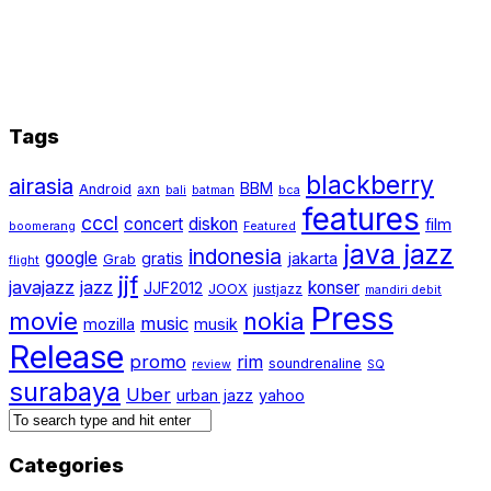
Tags
blackberry
airasia
BBM
Android
axn
bali
batman
bca
features
cccl
concert
diskon
film
boomerang
Featured
java jazz
indonesia
google
gratis
jakarta
Grab
flight
jjf
javajazz
jazz
konser
JJF2012
JOOX
justjazz
mandiri debit
Press
movie
nokia
music
mozilla
musik
Release
promo
rim
soundrenaline
review
SQ
surabaya
Uber
urban jazz
yahoo
Categories