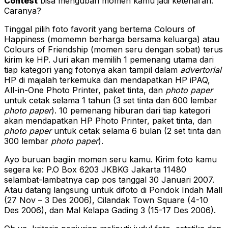
Contest
bisa mengubah momen kamu jadi ketenaran.
Caranya?
Tinggal pilih foto favorit yang bertema Colours of
Happiness (momemn berharga bersama keluarga) atau
Colours of Friendship (momen seru dengan sobat) terus
kirim ke HP. Juri akan memilih 1 pemenang utama dari
tiap kategori yang fotonya akan tampil dalam
advertorial
HP di majalah terkemuka dan mendapatkan HP iPAQ,
All-in-One Photo Printer, paket tinta, dan
photo paper
untuk cetak selama 1 tahun (3 set tinta dan 600 lembar
photo paper
). 10 pemenang hiburan dari tiap kategori
akan mendapatkan HP Photo Printer, paket tinta, dan
photo paper
untuk cetak selama 6 bulan (2 set tinta dan
300 lembar
photo paper
).
Ayo buruan bagiin momen seru kamu. Kirim foto kamu
segera ke: P.O Box 6203 JKBKG Jakarta 11480
selambat-lambatnya cap pos tanggal 30 Januari 2007.
Atau datang langsung untuk difoto di Pondok Indah Mall
(27 Nov – 3 Des 2006), Cilandak Town Square (4-10
Des 2006), dan Mal Kelapa Gading 3 (15-17 Des 2006).