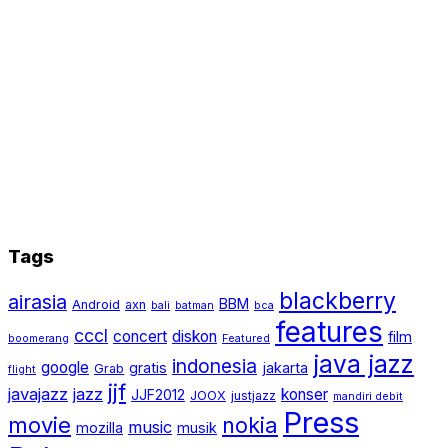
Tags
blackberry
airasia
BBM
Android
axn
bali
batman
bca
features
cccl
concert
diskon
film
boomerang
Featured
java jazz
indonesia
google
gratis
jakarta
Grab
flight
jjf
javajazz
jazz
konser
JJF2012
JOOX
justjazz
mandiri debit
Press
movie
nokia
music
mozilla
musik