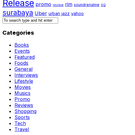
Release
promo
rim
soundrenaline
review
SQ
surabaya
Uber
urban jazz
yahoo
Categories
Books
Events
Featured
Foods
General
Interviews
Lifestyle
Movies
Musics
Promo
Reviews
Shopping
Sports
Tech
Travel