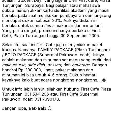
adalah “Student Day” yang digelar oleh First Cafe, Plaza
Tunjungan, Surabaya. Bagi pelajar atau mahasiswa
cukup menunjukkan kartu identitas akademi yang masih
berlaku pada saat melakukan pembayaran dan langsung
mendapat diskon sebesar 20%. Asiknya diskon ini
berlaku untuk semua
items
makanan dan minuman!
Yang perlu diingat, promo ini hanya berlaku di First
Cafe, Plaza Tunjungan hingga 30 September 2005.
Selain itu, saat ini First Cafe juga menyediakan paket
khusus. Namanya FAMILY PACKAGE (Plaza Tunjungan)
/ BOLO PACKAGE (Supermal Pakuwon Indah). Isinya
adalah makanan dan minuman set menu yang terdiri dari
main course
,
side dish
,
dessert
, dan
beverage
. Dengan
bandrol Rp. 100.000,- nett, paket makanan dan
minuman ini bisa untuk 4-6 orang. Cukup hemat
kayaknya kalo buat acara nongkrong-nongkrong… 🙂
Untuk info lebih lanjut, silahkan hubungi First Cafe Plaza
Tunjungan: 031 5341206 atau First Cafe Supermal
Pakuwon Indah: 031 7390178.
Jangan lupa, ajak-ajak! 😉