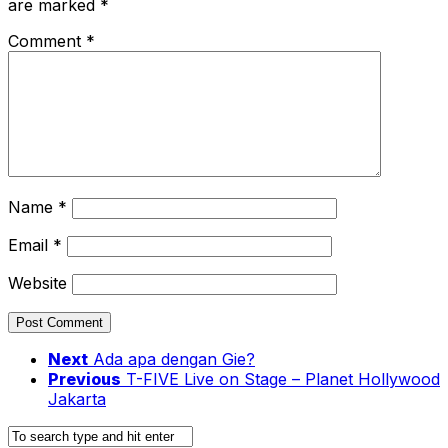
are marked
*
Comment
*
Name
*
Email
*
Website
Next
Ada apa dengan Gie?
Previous
T-FIVE Live on Stage – Planet Hollywood
Jakarta