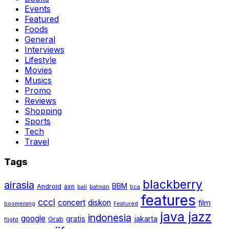
Events
Featured
Foods
General
Interviews
Lifestyle
Movies
Musics
Promo
Reviews
Shopping
Sports
Tech
Travel
Tags
blackberry
airasia
BBM
Android
axn
bali
batman
bca
features
cccl
concert
diskon
film
boomerang
Featured
java jazz
indonesia
google
gratis
jakarta
Grab
flight