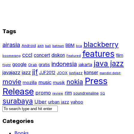
Tags
blackberry
airasia
BBM
Android
axn
bali
batman
bca
features
cccl
concert
diskon
film
boomerang
Featured
java jazz
indonesia
google
gratis
jakarta
Grab
flight
jjf
javajazz
jazz
konser
JJF2012
JOOX
justjazz
mandiri debit
Press
movie
nokia
music
mozilla
musik
Release
promo
rim
soundrenaline
review
SQ
surabaya
Uber
urban jazz
yahoo
Categories
Books